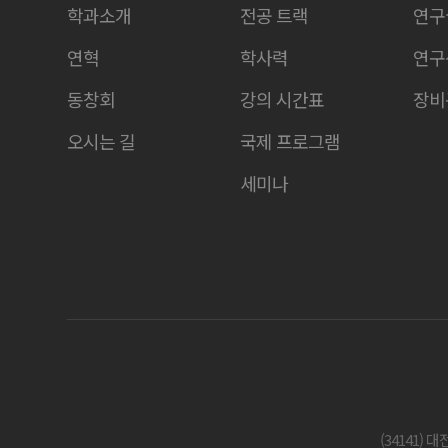
학과소개
전공 트랙
연구
연혁
학사력
연구
동창회
강의 시간표
장비
오시는 길
국제 프로그램
세미나
(34141) 대