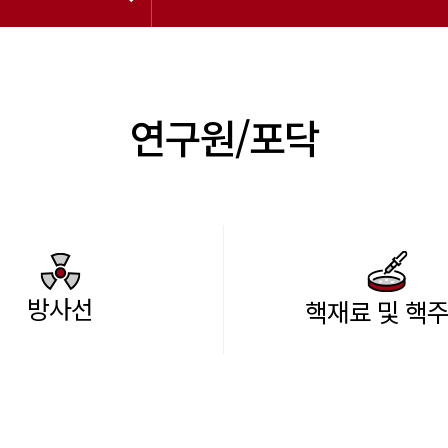
연구원/포닥
방사선
핵재료 및 핵