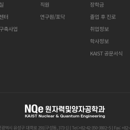
실
직원
장학금
센터
연구원/포닥
졸업 후 진로
구축사업
취업정보
학사정보
KAIST 공문서식
전광역시 유성구 대학로 291(구성동, 373-1) | Tel:+82-42-350-3802~5 | Fax: +82-4