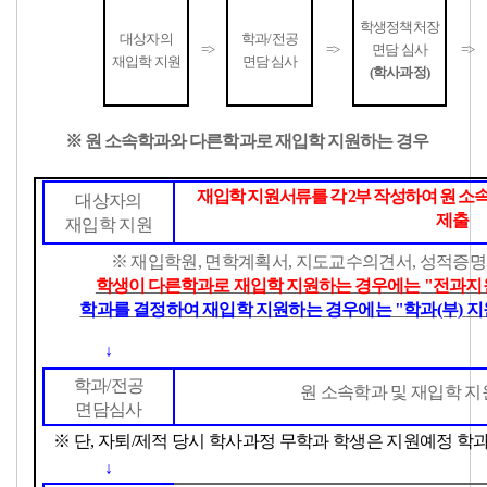
학생정책처장
대상자의
학과/전공
=>
=>
면담 심사
=>
재입학 지원
면담 심사
(학사과정)
※ 원 소속학과와 다른학과로 재입학 지원하는 경우
재입학 지원서류를 각
2
부 작성하여 원 소
대상자의
제출
재입학 지원
※
재입학원
,
면학계획서
,
지도교수의견서
,
성적증명
학생이 다른학과로 재입학 지원하는 경우에는
"
전과지
학과를 결정하여 재입학 지원하는 경우에는 "학과(부)
지
↓
학과
/
전공
원 소속학과 및 재입학 지
면담심사
※ 단, 자퇴/제적 당시 학사과정 무학과 학생은 지원예정 학
↓