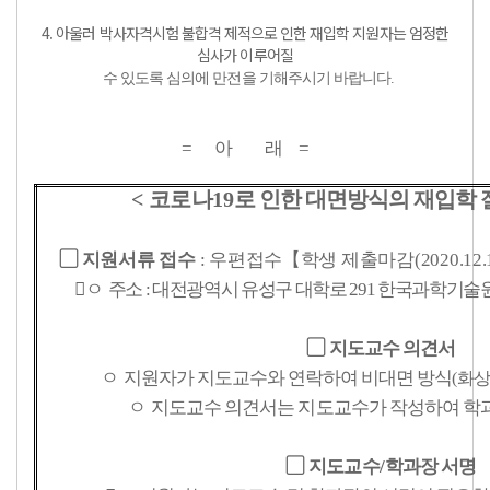
4. 아울러 박사자격시험 불합격 제적으로 인한 재입학 지원자는 엄정한
심사가 이루어질
수 있도록 심의에 만전을 기해주시기 바랍니다.
=
아 래
=
<
코로나
19
로 인한 대면방식의 재입학 
▢
지원서류 접수
:
우편접수
【
학생 제출마감
(2020.12.
ㅇ
주소
:
대전광역시 유성구 대학로
291
한국과학기술
▢
지도교수 의견서
ㅇ
지원자가 지도교수와 연락하여 비대면 방식
(
화
ㅇ
지도교수 의견서는 지도교수가 작성하여 학
▢
지도교수
/
학과장 서명