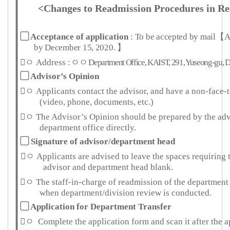
<Changes to Readmission Procedures in R
▢
Acceptance of application
: To be accepted by mail
【
A
by
December 15, 2020.
】
ㅇ
Address
:
ㅇㅇ
Department Office, KAIST, 291, Yuseong-gu, 
▢
Advisor’s Opinion

ㅇ
Applicants contact the advisor, and have a non-face-
(video, phone, documents, etc.)
ㅇ
The Advisor’s Opinion should be prepared by the adv
department office directly.
▢
Signature of advisor/department head
ㅇ
Applicants are advised to leave the spaces requiring 
advisor
and department head blank.
ㅇ
The staff-in-charge of readmission of the department 
when department/division review is conducted.
▢
Application for Department Transfer
ㅇ
Complete the application form and scan it after the a