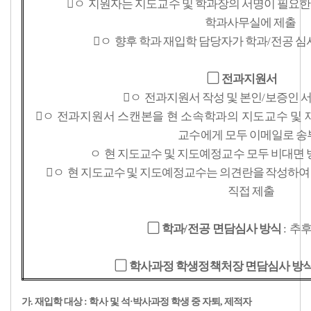
ㅇ
지원자는 지도교수 및 학과장의 서명이 필요한
학과사무실에 제출
ㅇ
향후 학과 재입학 담당자가 학과
/
전공 심
▢
전과지원서
ㅇ
전과지원서 작성 및 본인
/
보증인 서
ㅇ
전과지원서 스캔본을 현 소속학과의 지도교수 및 
교수에게 모두 이메일로 송
ㅇ
현 지도교수 및 지도예정교수 모두 비대면 
ㅇ
현 지도교수 및 지도예정교수는 의견란을 작성하여
직접 제출
▢
학과
/
전공 면담심사 방식
:
추후
▢
학사과정 학생정책처장 면담심사 방
가. 재입학 대상 : 학사 및 석·박사과정 학생 중 자퇴, 제적자