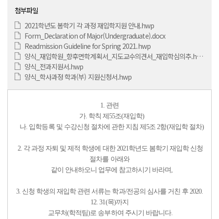
첨부파일
2021학년도 봄학기 각 과정 재입학지원 안내.hwp
Form_Declaration of Major(Undergraduate).docx
Readmission Guideline for Spring 2021.hwp
양식_재입학원_향후면학계획서_지도교수의견서_재입학심의추.hwp
양식_전과지원서.hwp
양식_학사과정 학과(부) 지원신청서.hwp
1. 관련
가.
학칙 제55조(재입학)
나.
입학등록 및 수강신청 절차에 관한 지침 제5조 2항(재입학 절차)
2. 각 과정 자퇴 및 제적 학생에 대한 2021학년도 봄학기 재입학 신청
절차를 아래와
같이
안내하오니 업무에 참고하시기 바라며,
3. 신청 학생의 재입학 관련 서류는 학과/전공의 심사를 거친 후 2020.
12. 31(목)까지
교무처(학적팀)로 송부하여 주시기 바랍니다.