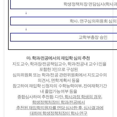
학생정책처장 면담심사
(
학사
↓
학사
․
연구심의위원회 심의
↓
교학부총장 승인
마. 학과/전공에서의 재입학 심의 추천
지도교수, 학과장/전공책임교수, 학과/전공내 교수1인을
포함한 3인으로
구성된
심의위원회 또는 학과/전공 관련위원회에서 지도교수의
의견서,
면학계획서 등을
참고하여 재입학 신청자의 수학능력여부, 잔여재학기간
내 졸업
가능여부 등을
종합심사하여 추천함. 다만,
학사과정 학생의 경우
,
학생정책처장이 학과/전공
에서
추
천된 재입학지원자를 면담 심사한 후,
심사결과에
대하여 학생정책처장이
학사·연구