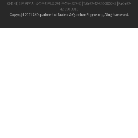
(34141) 대전광역시 유성구 대학로 291(구성동, 373-1) | Tel:+82-42-350-3802~5 | Fax: +82-
42-350-3810
Copyright 2021 © Department of Nuclear & Quantum Engineering. All rights reserved.