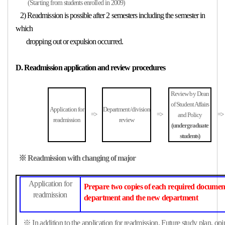
(Starting from students enrolled in 2009)
2) Readmission is possible after 2 semesters including the semester in
which
dropping out or
expulsion occurred.
D. Readmission application and review procedures
Review by Dean
of Student Affairs
Application for
Department/division
=>
=>
=>
and Policy
readmission
review
(undergraduate
students)
※ Readmission with changing of major
Application for
Prepare two copies of each required document
readmission
department and the new department
※ In addition to the application for readmission, Future study plan, op