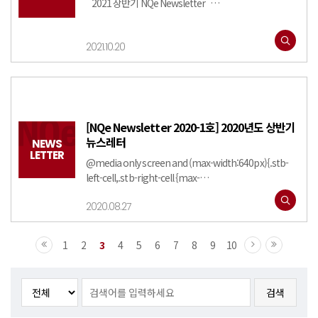
2021 상반기 NQe Newsletter …
2021.10.20
[NQe Newsletter 2020-1호] 2020년도 상반기
뉴스레터
NEWS
LETTER
@media only screen and (max-width:640px){.stb-
left-cell,.stb-right-cell {max-
width:100%!important;width:100%!important;}.st
2020.08.27
b-left-cell img,.stb-right-cell img {width:
100%;height: auto;}.stb-left-cell…
1
2
3
4
5
6
7
8
9
10
검색