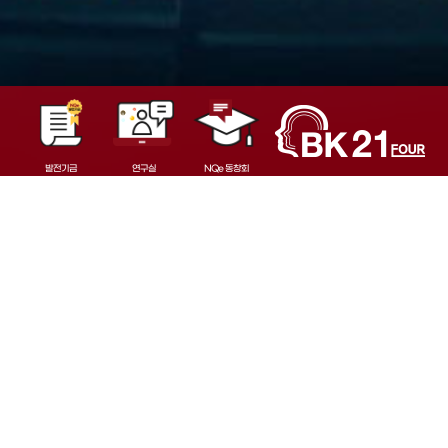
발전기금
연구실
NQe 동창회
NOTICE
공지사항
[채용] 원자력및양자공학과 전임직교원(원자로 물리 분야)
KAIST 원자력및양자공학과 전임직 교원 채용 공고 KAIST 원자력및양자공학
과는 고정밀 노심해석 및 선진원자로 연구 개발 등을 포함한 원자로 물리 전분
다. 해당 포상은 융·복합 및 
2026.04.01
2
야에서 교육 및 연구를 수행할 우수한 전임직(tenure-t…